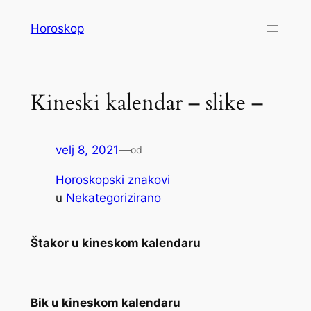
Skoči
Horoskop
do
sadržaja
Kineski kalendar – slike –
velj 8, 2021
—
od
Horoskopski znakovi
u
Nekategorizirano
Štakor u kineskom kalendaru
Bik u kineskom kalendaru