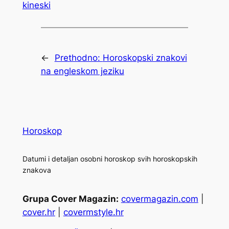
kineski
←
Prethodno:
Horoskopski znakovi
na engleskom jeziku
Horoskop
Datumi i detaljan osobni horoskop svih horoskopskih
znakova
Grupa Cover Magazin:
covermagazin.com
|
cover.hr
|
covermstyle.hr