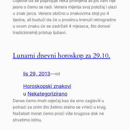
Osjetite da se pojavljuje neka promjena ali još vam nije
jasno o čemu se radi. Venera mijenja svoj položaj i ulazi
u znak jarca. Venera obično u znakovima stoji po 4
tjedna, ali budući da će u prosincu krenuti retrogradno
u ovom znaku će se zadržati 4 mjeseca, što donosi
tradicionalniji pristup ljubavi.
Lunarni dnevni horoskop za 29.10.
lis 29, 2013
—
od
Horoskopski znakovi
u
Nekategorizirano
Danas ćemo imati osjećaj kao da smo zaglavili u
potrazi za onim što želimo stalno se vrteći u krug.
Nažalost morat ćemo proći više krugova dok ne
shvatimo istinu.