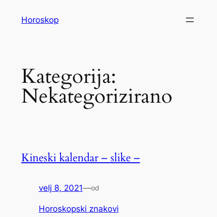
Skoči
Horoskop
do
sadržaja
Kategorija:
Nekategorizirano
Kineski kalendar – slike –
velj 8, 2021
—
od
Horoskopski znakovi