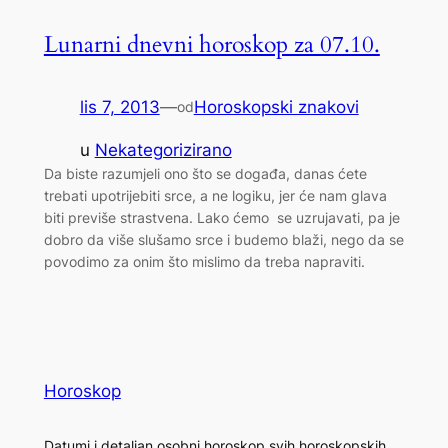
Lunarni dnevni horoskop za 07.10.
lis 7, 2013
—
Horoskopski znakovi
od
u
Nekategorizirano
Da biste razumjeli ono što se događa, danas ćete
trebati upotrijebiti srce, a ne logiku, jer će nam glava
biti previše strastvena. Lako ćemo se uzrujavati, pa je
dobro da više slušamo srce i budemo blaži, nego da se
povodimo za onim što mislimo da treba napraviti.
Horoskop
Datumi i detaljan osobni horoskop svih horoskopskih