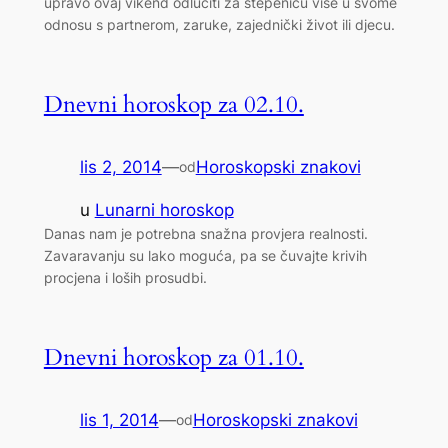
upravo ovaj vikend odlučiti za stepenicu više u svome
odnosu s partnerom, zaruke, zajednički život ili djecu.
Dnevni horoskop za 02.10.
lis 2, 2014
—
Horoskopski znakovi
od
u
Lunarni horoskop
Danas nam je potrebna snažna provjera realnosti.
Zavaravanju su lako moguća, pa se čuvajte krivih
procjena i loših prosudbi.
Dnevni horoskop za 01.10.
lis 1, 2014
—
Horoskopski znakovi
od