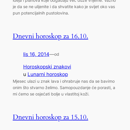
ideja i planova koje odgađaju već duže vrijeme. Važno
je da se ne ulijenite i da shvatite kako je svijet oko vas
pun potencijalnih pustolovina.
Dnevni horoskop za 16.10.
lis 16, 2014
—
od
Horoskopski znakovi
u
Lunarni horoskop
Mjesec ulazi u znak lava i ohrabruje nas da se bavimo
onim što stvarno želimo. Samopouzdanje će porasti, a
mi ćemo se osjećati bolje u vlastitoj koži.
Dnevni horoskop za 15.10.