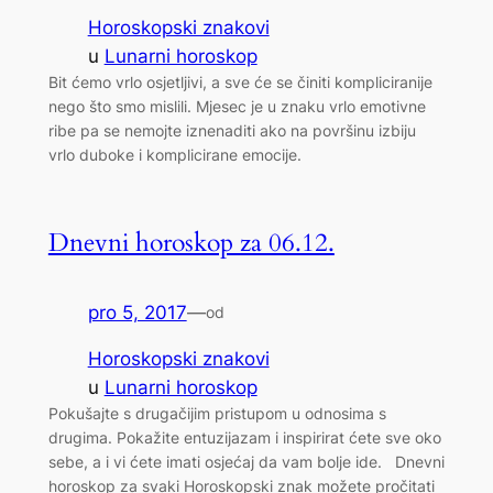
Horoskopski znakovi
u
Lunarni horoskop
Bit ćemo vrlo osjetljivi, a sve će se činiti kompliciranije
nego što smo mislili. Mjesec je u znaku vrlo emotivne
ribe pa se nemojte iznenaditi ako na površinu izbiju
vrlo duboke i komplicirane emocije.
Dnevni horoskop za 06.12.
pro 5, 2017
—
od
Horoskopski znakovi
u
Lunarni horoskop
Pokušajte s drugačijim pristupom u odnosima s
drugima. Pokažite entuzijazam i inspirirat ćete sve oko
sebe, a i vi ćete imati osjećaj da vam bolje ide. Dnevni
horoskop za svaki Horoskopski znak možete pročitati