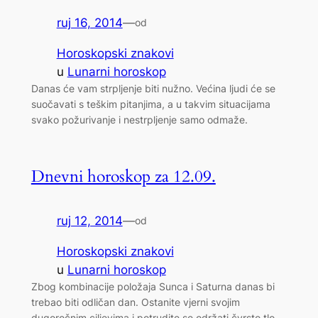
ruj 16, 2014
—
od
Horoskopski znakovi
u
Lunarni horoskop
Danas će vam strpljenje biti nužno. Većina ljudi će se
suočavati s teškim pitanjima, a u takvim situacijama
svako požurivanje i nestrpljenje samo odmaže.
Dnevni horoskop za 12.09.
ruj 12, 2014
—
od
Horoskopski znakovi
u
Lunarni horoskop
Zbog kombinacije položaja Sunca i Saturna danas bi
trebao biti odličan dan. Ostanite vjerni svojim
dugoročnim ciljevima i potrudite se održati čvrsto tlo