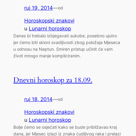
ruj 19, 2014
—
od
Horoskopski znakovi
u
Lunarni horoskop
Danas bi trebalo izbjegavati sukobe, posebno ujutro
jer ćemo biti skloni svadljivosti zbog položaja Mjeseca
u odnosu na Neptun. Smiren pristup učinit će vam
život mnogo manje kompliciranim.
Dnevni horoskop za 18.09.
ruj 18, 2014
—
od
Horoskopski znakovi
u
Lunarni horoskop
Bolje ćemo se osjećati kako se bude približavao kraj
dana, jer Mjesec izlazi iz znaka ćudljivog raka i prelazi