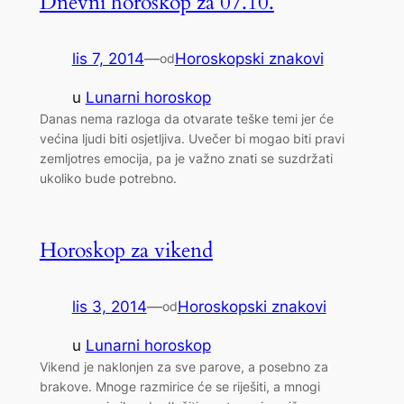
Dnevni horoskop za 07.10.
lis 7, 2014
—
Horoskopski znakovi
od
u
Lunarni horoskop
Danas nema razloga da otvarate teške temi jer će
većina ljudi biti osjetljiva. Uvečer bi mogao biti pravi
zemljotres emocija, pa je važno znati se suzdržati
ukoliko bude potrebno.
Horoskop za vikend
lis 3, 2014
—
Horoskopski znakovi
od
u
Lunarni horoskop
Vikend je naklonjen za sve parove, a posebno za
brakove. Mnoge razmirice će se riješiti, a mnogi