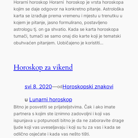
Horarni horoskop Horarni horoskop je vrsta horoskopa
kojim se daje odgovor na konkretno pitanje. Astrološka
karta se izrađuje prema vremenu i mjestu u trenutku u
kojem je pitanje, jasno formulirano, postavljeno
astrologu tj. on ga shvatio. Kada se karta horoskopa
tumači, tumači se samo onaj dio karte koji je tematski
obuhvaćen pitanjem. Uobičajeno je koristiti…
Horoskop za vikend
svi 8, 2020
—
Horoskopski znakovi
od
u
Lunarni horoskop
Bitno je posvetiti se prijateljstvima. Čak i ako imate
partnera s kojim ste iznimno zadovoljni i koji vas
ispunjava u potpunosti bitno je da ne zaboravite drage
ljude koji vas uveseljavaju i koji su tu za vas i kada se
odlično osjećate i kada vas nešto tišti.